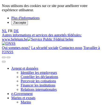
Nous utilisons des cookies sur ce site pour améliorer votre
expérience utilisateur.
Plus d'informations
J'accepte
NL
FR
DE
Autres informations et services des autorités fédérales:
www.belgium.be
Qui sommes-nous?
La sécurité sociale
Contactez-nous
Travailler à
l'ONSS
Argent et données
Identifier les employeurs
Contrôler les déclarations
Percevoir les cotisations
Financer les institutions
Relations internationales
e-Government
Marins et expats
Marins